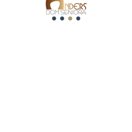
Wielkanocne dekoracje
ted posts