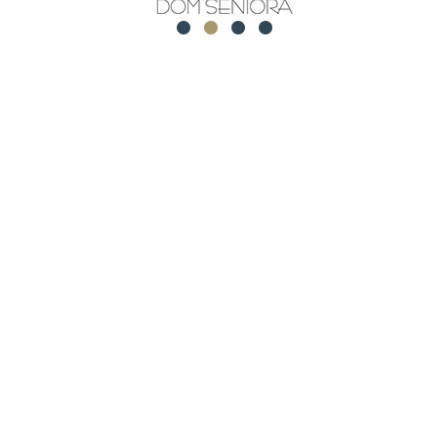
Zajęcia ruchowe na świeżym
powietrzu
ted posts